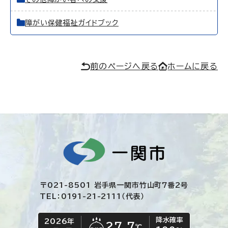
障がい保健福祉ガイドブック
前のページへ戻る
ホームに戻る
〒021-8501 岩手県一関市竹山町7番2号
TEL：0191-21-2111（代表）
降水確率
2026年
今日の日付
今日の天気
27.7
℃