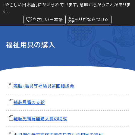
「やさしい日本語」にかえられています。意味がちがうことがありま
す。
防災
Language
閲覧支援
メニュー
緊急情報
やさしい日本語
ふりがなをつける
福祉用具の購入
義肢・装具等補装具巡回相談会
補装具費の支給
難聴児補聴器購入費の助成