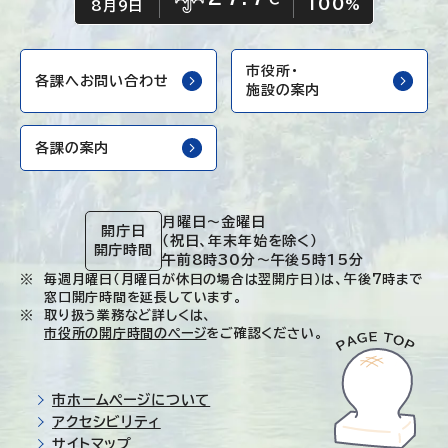
100
雨
%
8月9日
市役所・
各課へお問い合わせ
施設の案内
各課の案内
月曜日～金曜日
開庁日
（祝日、年末年始を除く）
開庁時間
午前8時30分～午後5時15分
毎週月曜日（月曜日が休日の場合は翌開庁日）は、午後7時まで
窓口開庁時間を延長しています。
取り扱う業務など詳しくは、
市役所の開庁時間のページ
をご確認ください。
市ホームページについて
アクセシビリティ
サイトマップ