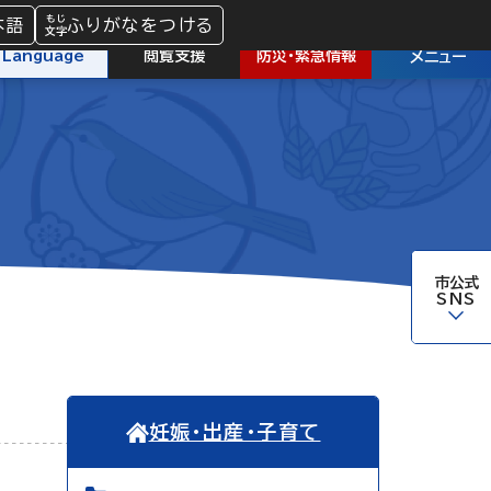
本語
ふりがなをつける
防災
・
緊急情報
Language
閲覧支援
メニュー
市公式
SNS
妊娠・出産・子育て