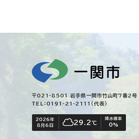
〒021-8501 岩手県一関市竹山町7番2号
TEL：0191-21-2111（代表）
降水確率
2026年
今日の日付
今日の天気
29.2
℃
0
%
8月6日
くもり