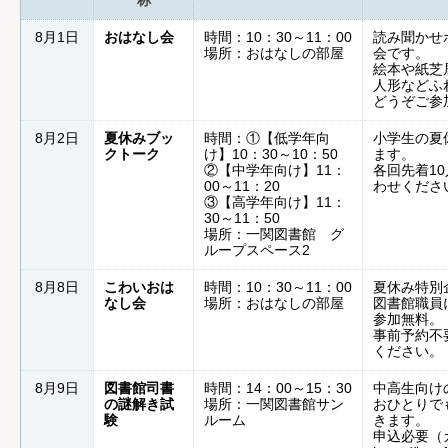
称
8月1日
おはなし会
時間：10：30～11：00
読み聞かせ
場所：おはなしの部屋
会です。
絵本や紙芝
人形などふ
どうぞご参
8月2日
夏休みブッ
時間：①【低学年向
小学生の夏
クトーク
け】10：30～10：50
ます。
②【中学年向け】11：
各回先着1
00～11：20
わせくださ
③【高学年向け】11：
30～11：50
場所：一関図書館 グ
ループスペース2
8月8日
こわいおは
時間：10：30～11：00
夏休み特別
なし会
場所：おはなしの部屋
図書館職員
参加無料。
事前予約不
ください。
8月9日
図書館司書
時間：14：00～15：30
中高生向け
の謎解き試
場所：一関図書館サン
おひとりで
験
ルーム
きます。
申込必要（