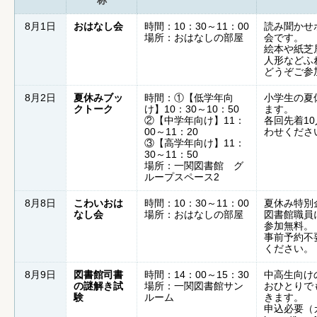
称
8月1日
おはなし会
時間：10：30～11：00
読み聞かせ
場所：おはなしの部屋
会です。
絵本や紙芝
人形などふ
どうぞご参
8月2日
夏休みブッ
時間：①【低学年向
小学生の夏
クトーク
け】10：30～10：50
ます。
②【中学年向け】11：
各回先着1
00～11：20
わせくださ
③【高学年向け】11：
30～11：50
場所：一関図書館 グ
ループスペース2
8月8日
こわいおは
時間：10：30～11：00
夏休み特別
なし会
場所：おはなしの部屋
図書館職員
参加無料。
事前予約不
ください。
8月9日
図書館司書
時間：14：00～15：30
中高生向け
の謎解き試
場所：一関図書館サン
おひとりで
験
ルーム
きます。
申込必要（