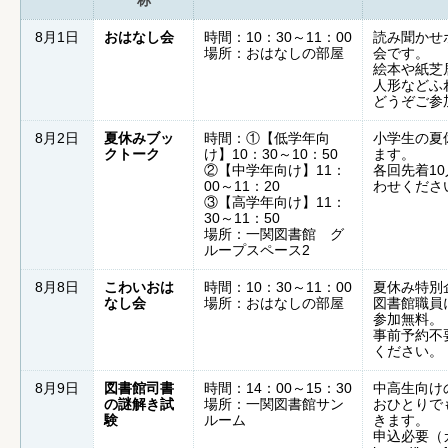
称
8月1日
おはなし会
時間：10：30～11：00
読み聞かせ
場所：おはなしの部屋
会です。
絵本や紙芝
人形などふ
どうぞご参
8月2日
夏休みブッ
時間：①【低学年向
小学生の夏
クトーク
け】10：30～10：50
ます。
②【中学年向け】11：
各回先着1
00～11：20
わせくださ
③【高学年向け】11：
30～11：50
場所：一関図書館 グ
ループスペース2
8月8日
こわいおは
時間：10：30～11：00
夏休み特別
なし会
場所：おはなしの部屋
図書館職員
参加無料。
事前予約不
ください。
8月9日
図書館司書
時間：14：00～15：30
中高生向け
の謎解き試
場所：一関図書館サン
おひとりで
験
ルーム
きます。
申込必要（