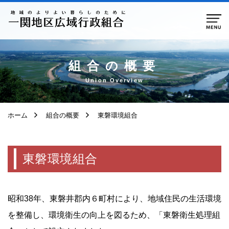
ページ本文へ移動
組合の概要
Union Overview
ホーム
組合の概要
東磐環境組合
東磐環境組合
昭和38年、東磐井郡内６町村により、地域住民の生活環境
を整備し、環境衛生の向上を図るため、「東磐衛生処理組