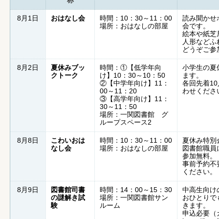
称
8月1日
おはなし会
時間：10：30～11：00
読み聞かせ
場所：おはなしの部屋
会です。
絵本や紙芝
人形などふ
どうぞご参
8月2日
夏休みブッ
時間：①【低学年向
小学生の夏
クトーク
け】10：30～10：50
ます。
②【中学年向け】11：
各回先着1
00～11：20
わせくださ
③【高学年向け】11：
30～11：50
場所：一関図書館 グ
ループスペース2
8月8日
こわいおは
時間：10：30～11：00
夏休み特別
なし会
場所：おはなしの部屋
図書館職員
参加無料。
事前予約不
ください。
8月9日
図書館司書
時間：14：00～15：30
中高生向け
の謎解き試
場所：一関図書館サン
おひとりで
験
ルーム
きます。
申込必要（