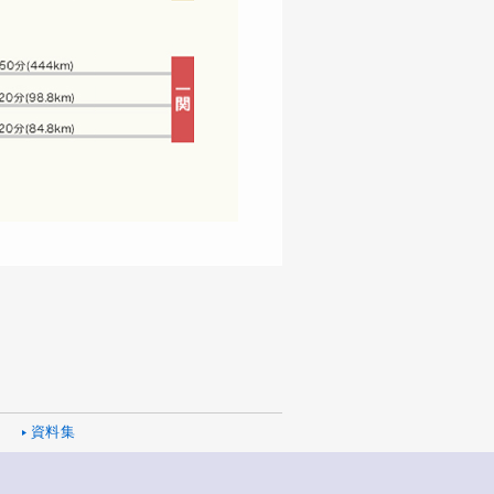
ク
資料集