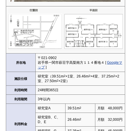
〒021-0902
岩手県一関市萩荘字高梨南方１１４番地４ [
Googleマ
所在地
ップ
]
研究室（39.51m
2
×1室、26.46m
2
×4室、37.25m
2
×2
施設仕様
室、27.50m
2
×2室）
24時間365日
利用時間
3年以内
利用期間
研究室A
39.51m
2
月額 48,000円
研究室B、C、
26.46m
2
月額 32,000円
D、E
利用料金
研究室F、G
37.25m
2
月額 45,000円