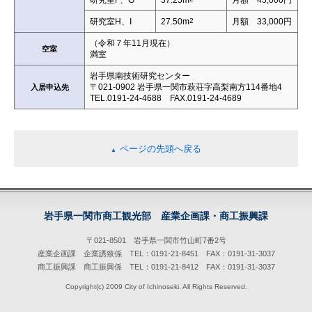
研究室H、I
27.50m
2
月額 33,000円
（令和７年11月現在）
空室
満室
岩手県南技術研究センター
〒021-0902 岩手県一関市萩荘字高梨南方114番地4
入居申込先
TEL.0191-24-4688 FAX.0191-24-4689
ページの先頭へ戻る
▲
岩手県一関市商工観光部 産業企画課・商工振興課
〒021-8501 岩手県一関市竹山町7番2号
産業企画課 企業誘致係 TEL：0191-21-8451 FAX：0191-31-3037
商工振興課 商工振興係 TEL：0191-21-8412 FAX：0191-31-3037
Copyright(c) 2009 City of Ichinoseki. All Rights Reserved.