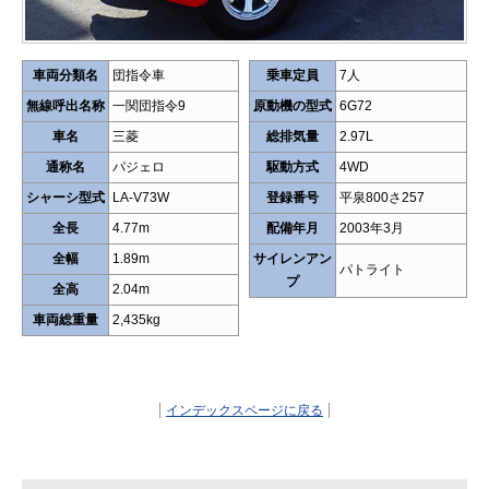
車両分類名
団指令車
乗車定員
7人
無線呼出名称
一関団指令9
原動機の型式
6G72
車名
三菱
総排気量
2.97L
通称名
パジェロ
駆動方式
4WD
シャーシ型式
LA-V73W
登録番号
平泉800さ257
全長
4.77m
配備年月
2003年3月
全幅
1.89m
サイレンアン
パトライト
プ
全高
2.04m
車両総重量
2,435kg
インデックスページに戻る