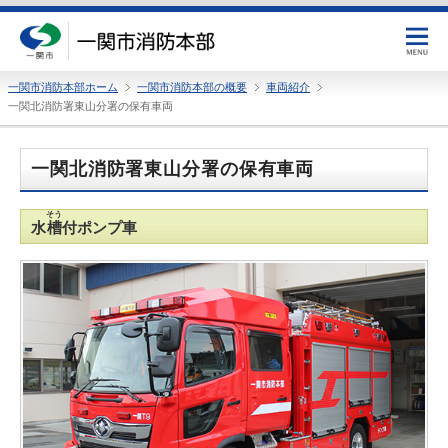
一関市消防本部ホーム
一関市消防本部の概要
車両紹介
一関北消防署東山分署の保有車両
一関北消防署東山分署の保有車両
そう
水
槽
付ポンプ車