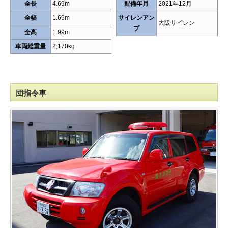
全長
4.69m
配備年月
2021年12月
全幅
1.69m
サイレンアン
大阪サイレン
プ
全高
1.99m
車両総重量
2,170kg
団指令車