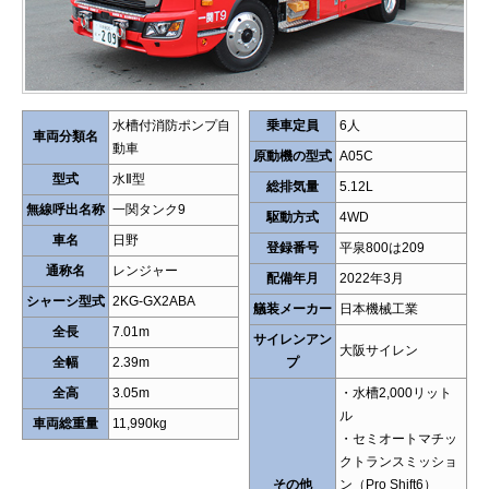
水槽付消防ポンプ自
乗車定員
6人
車両分類名
動車
原動機の型式
A05C
型式
水Ⅱ型
総排気量
5.12L
無線呼出名称
一関タンク9
駆動方式
4WD
車名
日野
登録番号
平泉800は209
通称名
レンジャー
配備年月
2022年3月
シャーシ型式
2KG-GX2ABA
艤装メーカー
日本機械工業
全長
7.01m
サイレンアン
大阪サイレン
全幅
2.39m
プ
全高
3.05m
・水槽2,000リット
ル
車両総重量
11,990kg
・セミオートマチッ
クトランスミッショ
その他
ン（Pro Shift6）