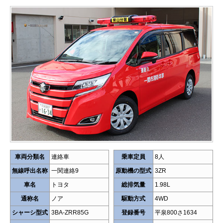
車両分類名
連絡車
乗車定員
8人
無線呼出名称
一関連絡9
原動機の型式
3ZR
車名
トヨタ
総排気量
1.98L
通称名
ノア
駆動方式
4WD
シャーシ型式
3BA-ZRR85G
登録番号
平泉800さ1634