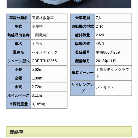
車両分類名
高規格救急車
乗車定員
7人
型式
高規格
原動機の型式
2TR
無線呼出名称
一関救急9
総排気量
2.69L
車名
トヨタ
駆動方式
4WD
通称名
ハイメディック
登録番号
平泉800さ259
シャーシ型式
CBF-TRH226S
配備年月
2013年11月
全長
5.62m
トヨタテクノクラフ
艤装メーカー
ト
全幅
1.89m
サイレンアン
全高
2.72m
パトライト
プ
ホイルベース
3.11m
車両総重量
3,185kg
連絡車