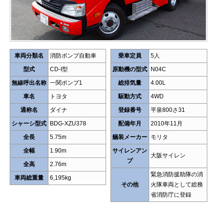
車両分類名
消防ポンプ自動車
乗車定員
5人
型式
CD-I型
原動機の型式
N04C
無線呼出名称
一関ポンプ1
総排気量
4.00L
車名
トヨタ
駆動方式
4WD
通称名
ダイナ
登録番号
平泉800さ31
シャーシ型式
BDG-XZU378
配備年月
2010年11月
全長
5.75m
艤装メーカー
モリタ
全幅
1.90m
サイレンアン
大阪サイレン
プ
全高
2.76m
緊急消防援助隊の消
車両総重量
6,195kg
その他
火隊車両として総務
省消防庁に登録