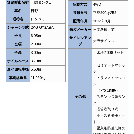
無線呼出名称
一関タンク1
駆動方式
4WD
車名
日野
登録番号
平泉800は258
通称名
レンジャー
配備年月
2024年3月
シャーシ型式
2KG-GX2ABA
艤装メーカー
日本機械工業
全長
6.95m
サイレンアン
大阪サイレン
全幅
2.38m
プ
全高
3.00m
・水槽2,000リット
ル
ホイルベース
3.79m
・セミオートマチッ
最小回転半径
6.50m
ク
車両総重量
11,990kg
トランスミッショ
ン
（Pro Shift6）
その他
・ステンレス製タン
ク
・吸管巻取り式
・ホース延長用カー
ト
・緊急消防援助隊の