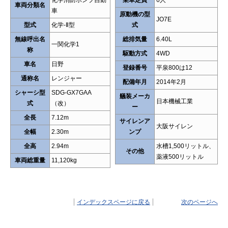
車両分類名
車
原動機の型
JO7E
型式
化学-Ⅱ型
式
無線呼出名
総排気量
6.40L
一関化学1
称
駆動方式
4WD
車名
日野
登録番号
平泉800は12
通称名
レンジャー
配備年月
2014年2月
シャーシ型
SDG-GX7GAA
艤装メーカ
日本機械工業
式
（改）
ー
全長
7.12m
サイレンア
大阪サイレン
全幅
2.30m
ンプ
全高
2.94m
水槽1,500リットル、
その他
薬液500リットル
車両総重量
11,120kg
インデックスページに戻る
次のページへ