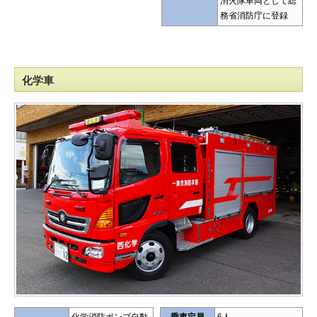
消火隊車両として総
務省消防庁に登録
化学車
化学消防ポンプ自動
乗車定員
6人