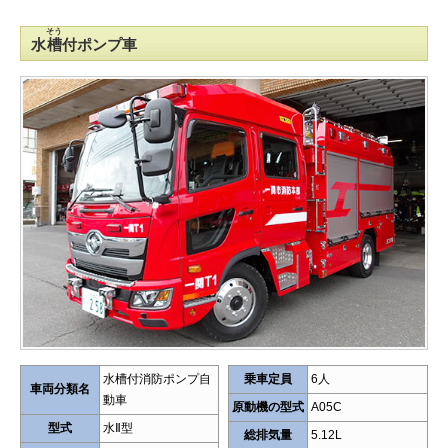
そう
水
槽
付ポンプ車
水槽付消防ポンプ自
乗車定員
6人
車両分類名
動車
原動機の型式
A05C
型式
水Ⅱ型
総排気量
5.12L