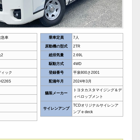
救急車
乗車定員
7人
原動機の型式
2TR
2
総排気量
2.69L
駆動方式
4WD
ディック
登録番号
平泉800さ2001
H226S
配備年月
2024年3月
トヨタカスタマイジング＆デ
艤装メーカー
ィベロップメント
TCDオリジナルサイレンア
サイレンアンプ
ンプ e deck