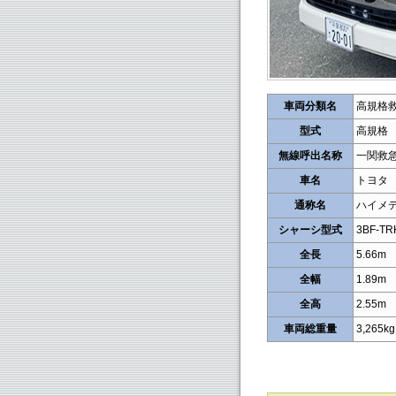
車両分類名
高規格
型式
高規格
無線呼出名称
一関救急
車名
トヨタ
通称名
ハイメ
シャーシ型式
3BF-TR
全長
5.66m
全幅
1.89m
全高
2.55m
車両総重量
3,265kg