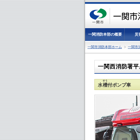
一関消防本部の概要
災
一関市消防本部ホーム
一関市
一関西消防署平
そう
水
槽
付ポンプ車