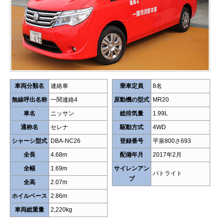
車両分類名
連絡車
乗車定員
8名
無線呼出名称
一関連絡4
原動機の型式
MR20
車名
ニッサン
総排気量
1.99L
通称名
セレナ
駆動方式
4WD
シャーシ型式
DBA-NC26
登録番号
平泉800さ693
全長
4.68m
配備年月
2017年2月
全幅
1.69m
サイレンアン
パトライト
プ
全高
2.07m
ホイルベース
2.86m
車両総重量
2,220kg