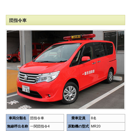
団指令車
車両分類名
団指令車
乗車定員
8名
無線呼出名称
一関団指令4
原動機の型式
MR20