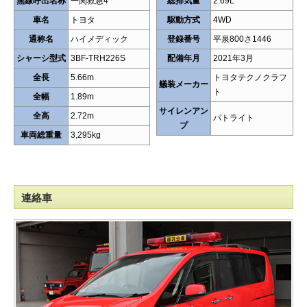
無線呼出名称
一関救急4
総排気量
2.69L
車名
トヨタ
駆動方式
4WD
通称名
ハイメディック
登録番号
平泉800さ1446
シャーシ型式
3BF-TRH226S
配備年月
2021年3月
全長
5.66m
トヨタテクノクラフ
艤装メーカー
ト
全幅
1.89m
サイレンアン
全高
2.72m
パトライト
プ
車両総重量
3,295kg
連絡車