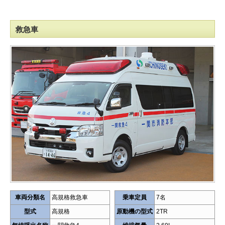
救急車
車両分類名
高規格救急車
乗車定員
7名
型式
高規格
原動機の型式
2TR