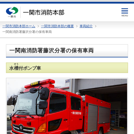
一関市消防本部ホーム
一関市消防本部の概要
車両紹介
一関南消防署藤沢分署の保有車両
一関南消防署藤沢分署の保有車両
そう
水
槽
付ポンプ車