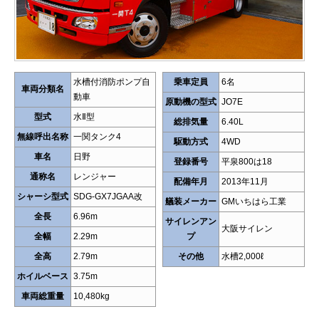
水槽付消防ポンプ自
乗車定員
6名
車両分類名
動車
原動機の型式
JO7E
型式
水Ⅱ型
総排気量
6.40L
無線呼出名称
一関タンク4
駆動方式
4WD
車名
日野
登録番号
平泉800は18
通称名
レンジャー
配備年月
2013年11月
シャーシ型式
SDG-GX7JGAA改
艤装メーカー
GMいちはら工業
全長
6.96m
サイレンアン
大阪サイレン
全幅
2.29m
プ
全高
2.79m
その他
水槽2,000ℓ
ホイルベース
3.75m
車両総重量
10,480kg