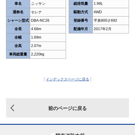
車名
ニッサン
総排気量
1.99L
通称名
セレナ
駆動方式
4WD
シャーシ型式
DBA-NC26
登録番号
平泉800さ692
全長
4.68m
配備年月
2017年2月
全幅
1.69m
全高
2.07m
車両総重量
2,220kg
インデックスページに戻る
前のページに戻る