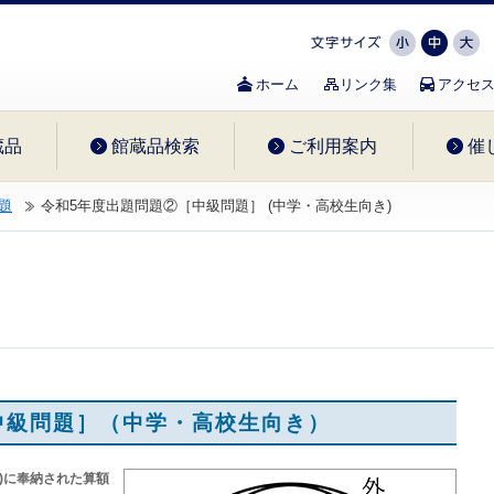
文字を小さ
文字
ホーム
リンク集
アクセ
蔵品
館蔵品検索
ご利用案内
催
題
令和5年度出題問題②［中級問題］ (中学・高校生向き)
中級問題］（中学・高校生向き）
8)に奉納された算額