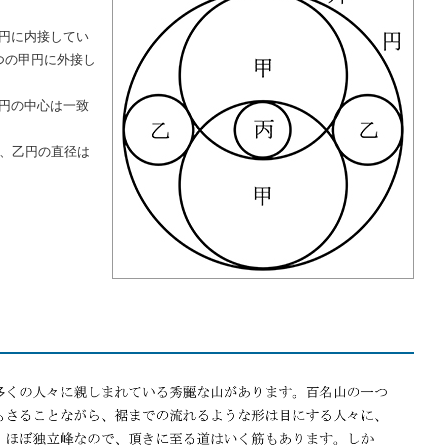
円に内接してい
つの甲円に外接し
円の中心は一致
き、乙円の直径は