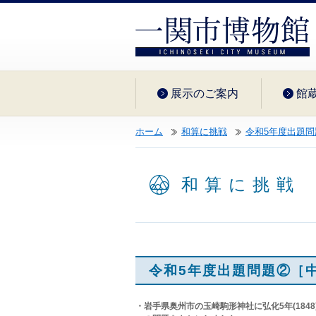
展示のご案内
館
ホーム
和算に挑戦
令和5年度出題問
和算に挑戦
令和5年度出題問題②［
・岩手県奥州市の玉崎駒形神社に弘化5年(184