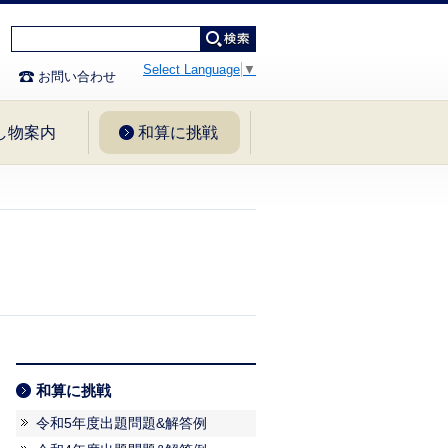
く
を元に戻す
文字を大きく
Select Language
▼
ス
お問い合わせ
し物案内
和算に挑戦
和算に挑戦
令和5年度出題問題&解答例