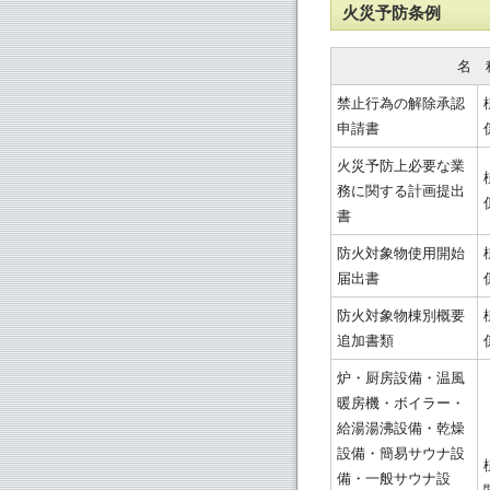
火災予防条例
名　
禁止行為の解除承認
申請書
火災予防上必要な業
務に関する計画提出
書
防火対象物使用開始
届出書
防火対象物棟別概要
追加書類
炉・厨房設備・温風
暖房機・ボイラー・
給湯湯沸設備・乾燥
設備・簡易サウナ設
備・一般サウナ設