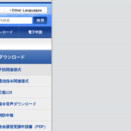
ンロード
電子申請
予防関連様式
通信指令関連様式
広報119
指令音声ダウンロード
消防年報
救命講習受講申請書（PDF）