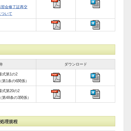
講習会修了証再交
について
称
ダウンロード
様式第1の2
（第1条の6関係）
様式第20の2
（第48条の3関係）
処理規程