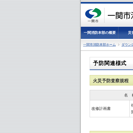
一関消防本部の概要
災
一関市消防本部ホーム
ダウン
予防関連様式
火災予防査察規程
名　
改修計画書