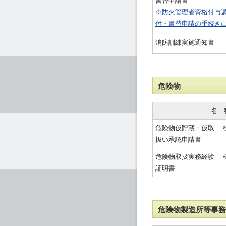
書替申請書
※防火管理者資格付与
付・書替申請の手続き
消防訓練実施通知書
危険物
名　
危険物仮貯蔵・仮取
扱い承認申請書
危険物取扱実務経験
証明書
危険物製造所等事務