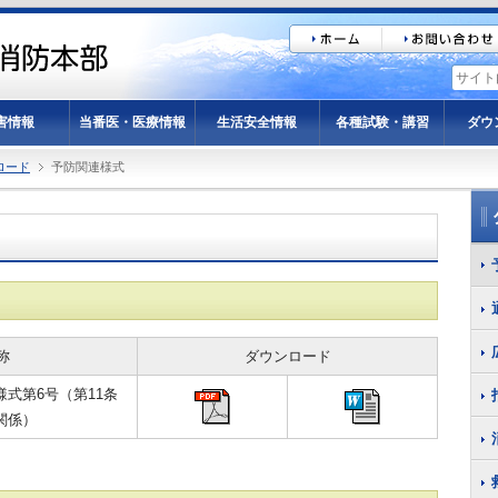
害情報
当番医・医療情報
生活安全情報
各種試験・講習
ダウ
ロード
予防関連様式
称
ダウンロード
様式第6号（第11条
関係）