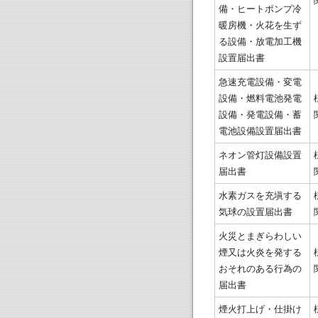
備・ヒートポンプ冷
暖房機・火花を生ず
る設備・放電加工機
設置届出書
急速充電設備・変電
設備・燃料電池発電
設備・発電設備・蓄
電池設備設置届出書
ネオン管灯設備設置
届出書
水素ガスを充塡する
気球の設置届出書
火災とまぎらわしい
煙又は火炎を発する
おそれのある行為の
届出書
煙火打上げ・仕掛け