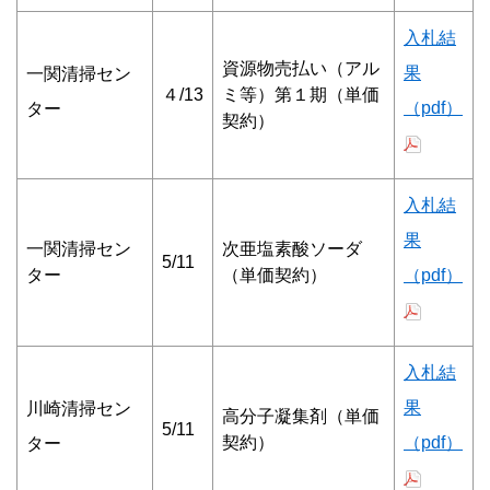
入札結
資源物売払い（アル
果
一関清掃セン
４/13
ミ等）第１期（単価
（pdf）
ター
契約）
入札結
果
一関清掃セン
次亜塩素酸ソーダ
5/11
ター
（単価契約）
（pdf）
入札結
果
川崎清掃セン
高分子凝集剤（単価
5/11
契約）
（pdf）
ター