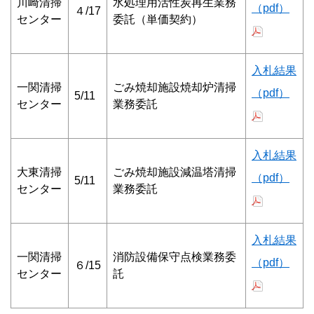
川崎清掃
水処理用活性炭再生業務
（pdf）
４/17
センター
委託（単価契約）
入札結果
一関清掃
ごみ焼却施設焼却炉清掃
（pdf）
5/11
センター
業務委託
入札結果
大東清掃
ごみ焼却施設減温塔清掃
（pdf）
5/11
センター
業務委託
入札結果
一関清掃
消防設備保守点検業務委
（pdf）
６/15
センター
託