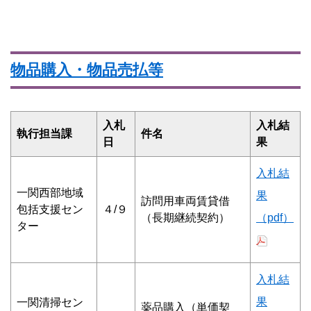
物品購入・物品売払等
入札
入札結
執行担当課
件名
日
果
入札結
一関西部地域
果
訪問用車両賃貸借
包括支援セン
４/９
（長期継続契約）
（pdf）
ター
入札結
果
一関清掃セン
薬品購入（単価契