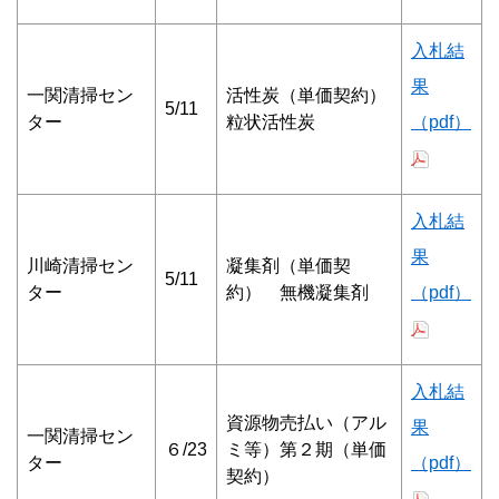
入札結
果
一関清掃セン
活性炭（単価契約）
5/11
ター
粒状活性炭
（pdf）
入札結
果
川崎清掃セン
凝集剤（単価契
5/11
ター
約） 無機凝集剤
（pdf）
入札結
資源物売払い（アル
果
一関清掃セン
６/23
ミ等）第２期（単価
ター
（pdf）
契約）