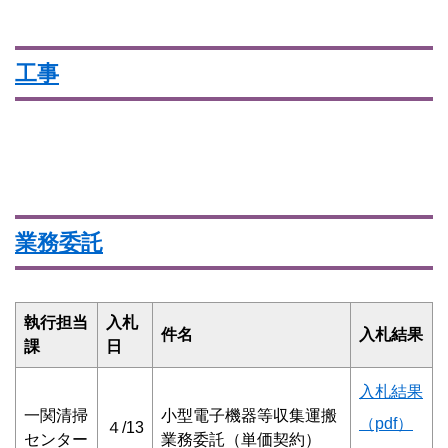
工事
業務委託
執行担当
入札
件名
入札結果
課
日
入札結果
一関清掃
小型電子機器等収集運搬
（pdf）
４/13
センター
業務委託（単価契約）