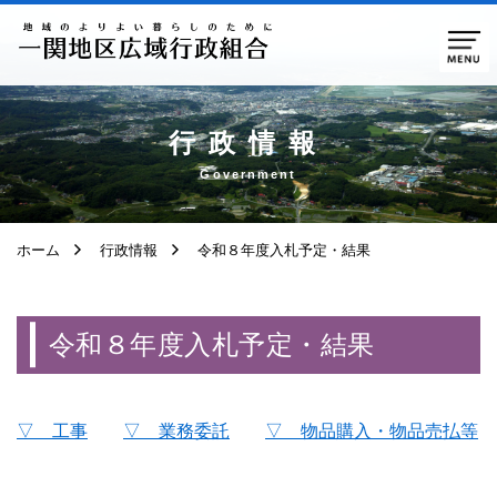
ページ本文へ移動
行政情報
Government
ホーム
行政情報
令和８年度入札予定・結果
令和８年度入札予定・結果
▽ 工事
▽ 業務委託
▽ 物品購入・物品売払等