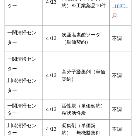
４/13
約）※工業薬品10件
（pdf）
ター
一関清掃セン
次亜塩素酸ソーダ
４/13
不調
（単価契約）
ター
一関清掃セン
ター
高分子凝集剤（単価
４/13
不調
契約）
川崎清掃セン
ター
一関清掃セン
活性炭（単価契約）
４/13
不調
ター
粒状活性炭
川崎清掃セン
凝集剤（単価契
４/13
不調
ター
約） 無機凝集剤