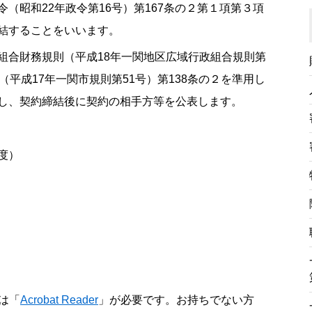
昭和22年政令第16号）第167条の２第１項第３項
結することをいいます。
合財務規則（平成18年一関地区広域行政組合規則第
（平成17年一関市規則第51号）第138条の２を準用し
し、契約締結後に契約の相手方等を公表します。
度）
は「
Acrobat Reader
」が必要です。お持ちでない方