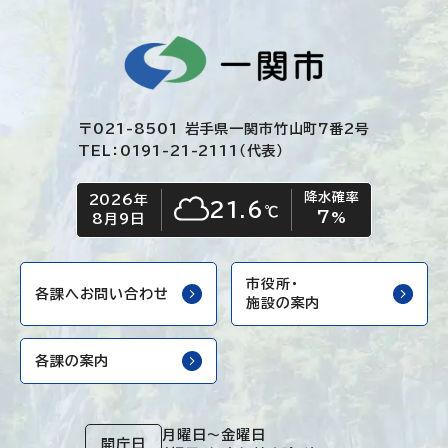
〒021-8501 岩手県一関市竹山町7番2号
TEL：0191-21-2111（代表）
降水確率
2026年
今日の日付
今日の天気
21.6
℃
7
くもり
%
8月9日
市役所・
各課へお問い合わせ
施設の案内
各課の案内
月曜日～金曜日
開庁日