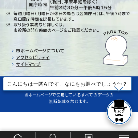
（祝日、年末年始を除く）
開庁時間
午前8時30分～午後5時15分
毎週月曜日（月曜日が休日の場合は翌開庁日）は、午後7時まで
窓口開庁時間を延長しています。
取り扱う業務など詳しくは、
市役所の開庁時間のページ
をご確認ください。
市ホームページについて
アクセシビリティ
サイトマップ
© Ichinoseki-city. All rights reserved.
当ホームページで使用しているすべてのデータの
無断転載を禁じます。