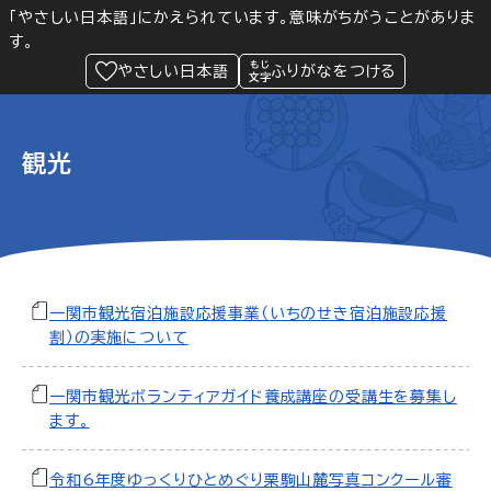
「やさしい日本語」にかえられています。意味がちがうことがありま
す。
防災
Language
閲覧支援
メニュー
緊急情報
やさしい日本語
ふりがなをつける
観光
一関市観光宿泊施設応援事業（いちのせき宿泊施設応援
割）の実施について
一関市観光ボランティアガイド養成講座の受講生を募集し
ます。
令和6年度ゆっくりひとめぐり栗駒山麓写真コンクール審