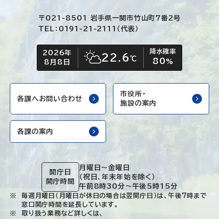
〒021-8501 岩手県一関市竹山町7番2号
TEL：0191-21-2111（代表）
降水確率
2026年
今日の日付
今日の天気
22.6
℃
80
晴れ時々くもり
%
8月8日
市役所・
各課へお問い合わせ
施設の案内
各課の案内
月曜日～金曜日
開庁日
（祝日、年末年始を除く）
開庁時間
午前8時30分～午後5時15分
毎週月曜日（月曜日が休日の場合は翌開庁日）は、午後7時まで
窓口開庁時間を延長しています。
取り扱う業務など詳しくは、