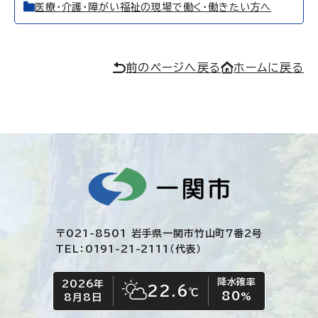
医療・介護・障がい福祉の現場で働く・働きたい方へ
前のページへ戻る
ホームに戻る
〒021-8501 岩手県一関市竹山町7番2号
TEL：0191-21-2111（代表）
降水確率
2026年
今日の日付
今日の天気
22.6
℃
80
晴れ時々くもり
%
8月8日