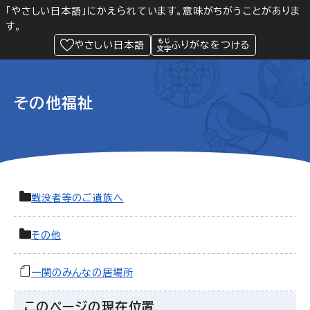
「やさしい日本語」にかえられています。意味がちがうことがありま
す。
防災
Language
閲覧支援
メニュー
緊急情報
やさしい日本語
ふりがなをつける
その他福祉
戦没者等のご遺族へ
その他
一関のみんなの居場所
このページの現在位置