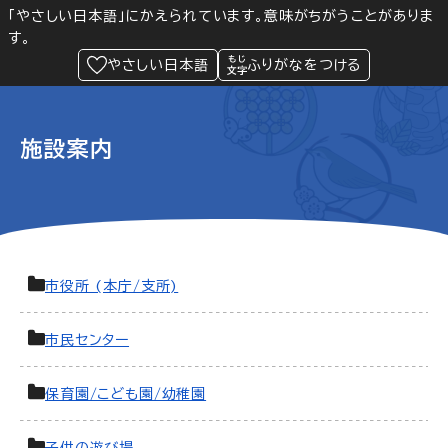
「やさしい日本語」にかえられています。意味がちがうことがありま
す。
防災
Language
閲覧支援
メニュー
緊急情報
やさしい日本語
ふりがなをつける
施設案内
市役所 (本庁/支所)
市民センター
保育園/こども園/幼稚園