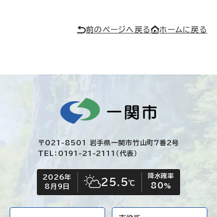
前のページへ戻る
ホームに戻る
〒021-8501 岩手県一関市竹山町7番2号
TEL：0191-21-2111（代表）
降水確率
2026年
今日の日付
今日の天気
25.5
℃
80
晴れ時々くもり
%
8月9日