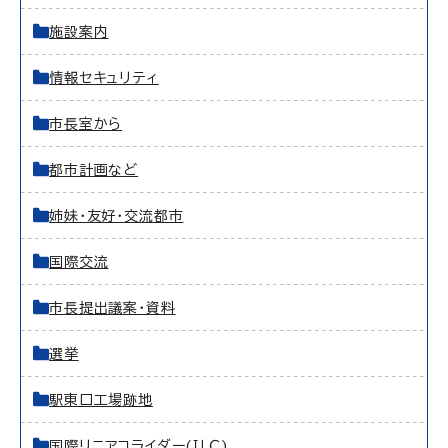
施設案内
情報セキュリティ
市長室から
都市計画など
姉妹・友好・交流都市
国際交流
市長提出議案・資料
選挙
駅東口工場跡地
国際リニアコライダー(ＩＬＣ)