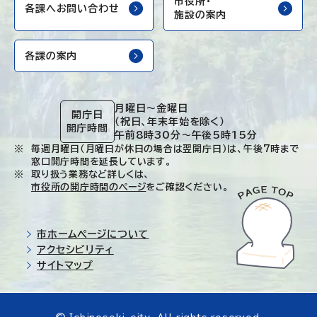
市役所・
各課へお問い合わせ
施設の案内
各課の案内
月曜日～金曜日
開庁日
（祝日、年末年始を除く）
開庁時間
午前8時30分～午後5時15分
毎週月曜日（月曜日が休日の場合は翌開庁日）は、午後7時まで
窓口開庁時間を延長しています。
取り扱う業務など詳しくは、
市役所の開庁時間のページ
をご確認ください。
市ホームページについて
アクセシビリティ
サイトマップ