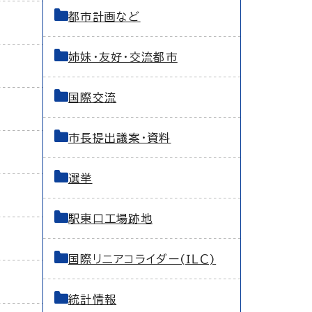
都市計画など
姉妹・友好・交流都市
国際交流
市長提出議案・資料
選挙
駅東口工場跡地
国際リニアコライダー(ＩＬＣ)
統計情報