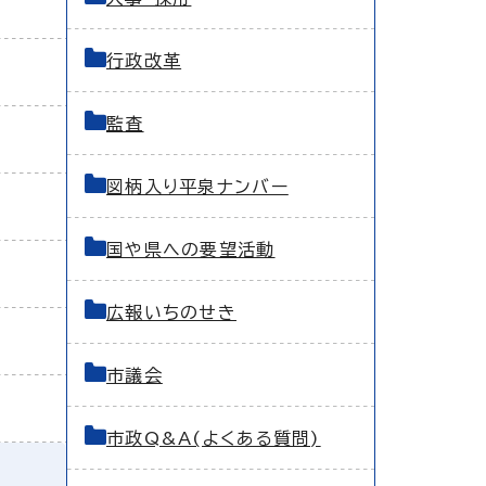
行政改革
監査
図柄入り平泉ナンバー
国や県への要望活動
広報いちのせき
市議会
市政Q&A(よくある質問)