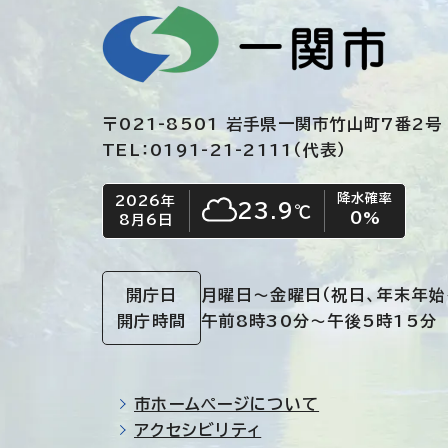
〒021-8501 岩手県一関市竹山町7番2号
TEL：0191-21-2111（代表）
降水確率
2026年
今日の日付
今日の天気
23.9
℃
0
%
8月6日
くもり
開庁日
月曜日～金曜日
（祝日、年末年始
開庁時間
午前8時30分～午後5時15分
市ホームページについて
アクセシビリティ