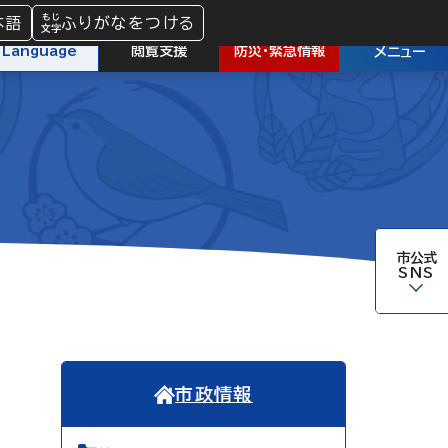
本語
ふりがなをつける
防災
・
緊急情報
Language
閲覧支援
メニュー
市公式
SNS
市政情報