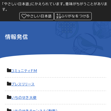
「やさしい日本語」にかえられています。意味がちがうことがありま
す。
防災
Language
閲覧支援
メニュー
緊急情報
やさしい日本語
ふりがなをつける
情報発信
コミュニティFM
プレスリリース
いちのせき大使