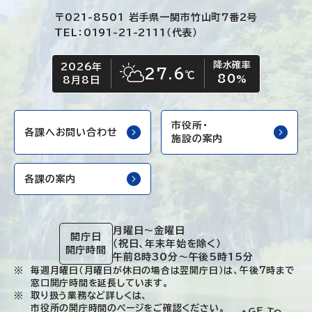
〒021-8501 岩手県一関市竹山町7番2号
TEL：0191-21-2111（代表）
降水確率
2026年
今日の日付
今日の天気
27.6
℃
80
晴れ時々くもり
%
8月8日
市役所・
各課へお問い合わせ
施設の案内
各課の案内
月曜日～金曜日
開庁日
（祝日、年末年始を除く）
開庁時間
午前8時30分～午後5時15分
毎週月曜日（月曜日が休日の場合は翌開庁日）は、午後7時まで
窓口開庁時間を延長しています。
取り扱う業務など詳しくは、
市役所の開庁時間のページ
をご確認ください。