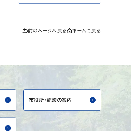
前のページへ戻る
ホームに戻る
市役所・
施設の案内