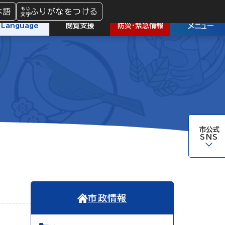
本語
ふりがなをつける
防災
・
緊急情報
Language
閲覧支援
メニュー
市公式
SNS
市政情報