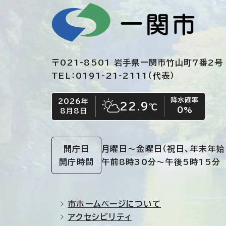
〒021-8501 岩手県一関市竹山町7番2号
TEL：0191-21-2111（代表）
降水確率
2026年
今日の日付
今日の天気
22.9
℃
0
%
8月8日
晴れ時々くもり
開庁日
月曜日～金曜日
（祝日、年末年始
開庁時間
午前8時30分～午後5時15分
市ホームページについて
アクセシビリティ