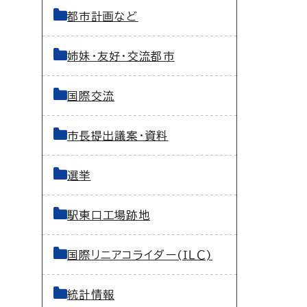
都市計画など
姉妹・友好・交流都市
国際交流
市長提出議案・資料
選挙
駅東口工場跡地
国際リニアコライダー(ＩＬＣ)
統計情報