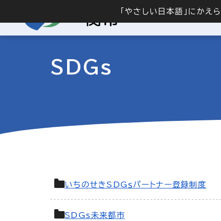
「やさしい日本語」にかえ
SDGs
いちのせきSDGｓパートナー登録制度
SDGs未来都市