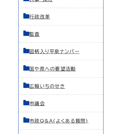
行政改革
監査
図柄入り平泉ナンバー
国や県への要望活動
広報いちのせき
市議会
市政Q&A(よくある質問)