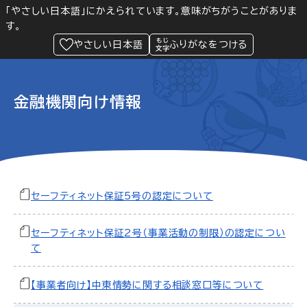
「やさしい日本語」にかえられています。意味がちがうことがありま
す。
防災
Language
閲覧支援
メニュー
緊急情報
やさしい日本語
ふりがなをつける
金融機関向け情報
セーフティネット保証5号の認定について
セーフティネット保証2号（事業活動の制限）の認定につい
て
【事業者向け】中東情勢に関する相談窓口等について