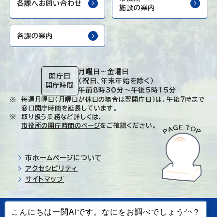
各課へお問い合わせ
施設の案内
各課の案内
月曜日～金曜日
開庁日
（祝日、年末年始を除く）
開庁時間
午前8時30分～午後5時15分
毎週月曜日（月曜日が休日の場合は翌開庁日）は、午後7時まで
窓口開庁時間を延長しています。
取り扱う業務など詳しくは、
市役所の開庁時間のページ
をご確認ください。
市ホームページについて
アクセシビリティ
サイトマップ
© Ichinoseki-city. All rights reserved.