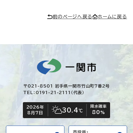
前のページへ戻る
ホームに戻る
〒021-8501 岩手県一関市竹山町7番2号
TEL：0191-21-2111（代表）
降水確率
2026年
今日の日付
今日の天気
30.4
℃
80
晴れ時々くもり
%
8月7日
市役所・