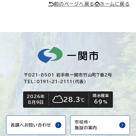
前のページへ戻る
ホームに戻る
〒021-8501 岩手県一関市竹山町7番2号
TEL：0191-21-2111（代表）
降水確率
2026年
今日の日付
今日の天気
28.3
℃
69
くもり
%
8月9日
市役所・
各課へお問い合わせ
施設の案内