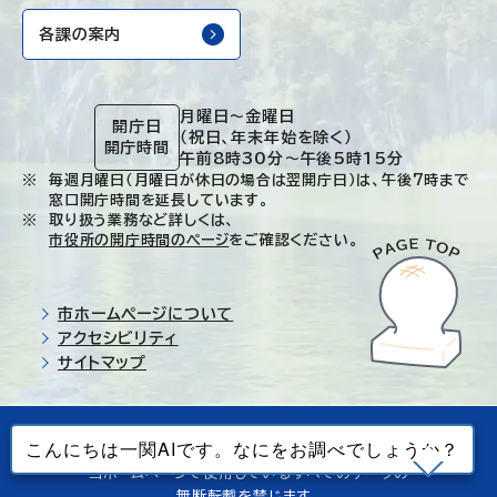
各課の案内
月曜日～金曜日
開庁日
（祝日、年末年始を除く）
開庁時間
午前8時30分～午後5時15分
毎週月曜日（月曜日が休日の場合は翌開庁日）は、午後7時まで
窓口開庁時間を延長しています。
取り扱う業務など詳しくは、
市役所の開庁時間のページ
をご確認ください。
市ホームページについて
アクセシビリティ
サイトマップ
© Ichinoseki-city. All rights reserved.
当ホームページで使用しているすべてのデータの
無断転載を禁じます。