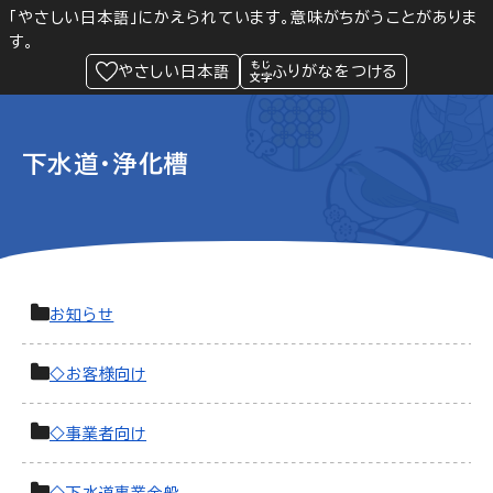
「やさしい日本語」にかえられています。意味がちがうことがありま
す。
防災
Language
閲覧支援
メニュー
緊急情報
やさしい日本語
ふりがなをつける
下水道・浄化槽
お知らせ
◇お客様向け
◇事業者向け