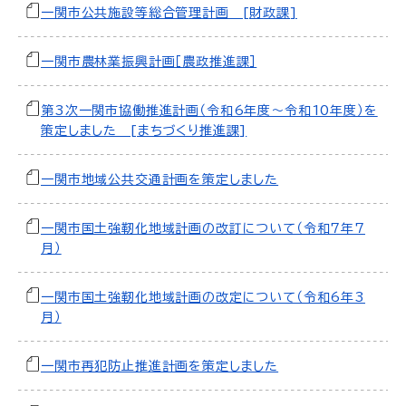
一関市公共施設等総合管理計画 [財政課]
一関市農林業振興計画［農政推進課］
第3次一関市協働推進計画（令和6年度～令和10年度）を
策定しました [まちづくり推進課]
一関市地域公共交通計画を策定しました
一関市国土強靭化地域計画の改訂について（令和7年7
月）
一関市国土強靭化地域計画の改定について（令和6年3
月）
一関市再犯防止推進計画を策定しました