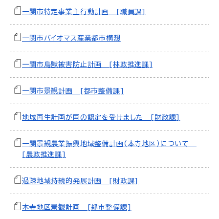
一関市特定事業主行動計画 [職員課]
一関市バイオマス産業都市構想
一関市鳥獣被害防止計画 [林政推進課]
一関市景観計画 [都市整備課]
地域再生計画が国の認定を受けました [財政課]
一関景観農業振興地域整備計画（本寺地区）について
[農政推進課]
過疎地域持続的発展計画 [財政課]
本寺地区景観計画 [都市整備課]