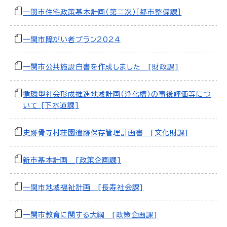
一関市住宅政策基本計画（第二次）［都市整備課］
一関市障がい者プラン2024
一関市公共施設白書を作成しました [財政課]
循環型社会形成推進地域計画（浄化槽）の事後評価等につ
いて [下水道課]
史跡骨寺村荘園遺跡保存管理計画書 [文化財課]
新市基本計画 [政策企画課]
一関市地域福祉計画 [長寿社会課]
一関市教育に関する大綱 [政策企画課]