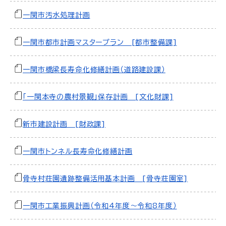
一関市汚水処理計画
一関市都市計画マスタープラン [都市整備課]
一関市橋梁長寿命化修繕計画（道路建設課）
「一関本寺の農村景観」保存計画 [文化財課]
新市建設計画 [財政課]
一関市トンネル長寿命化修繕計画
骨寺村荘園遺跡整備活用基本計画 [骨寺荘園室]
一関市工業振興計画（令和4年度～令和8年度）