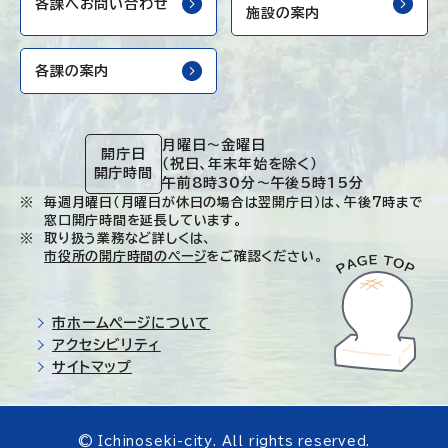
各課へお問い合わせ
施設の案内
各課の案内
月曜日～金曜日
開庁日
（祝日、年末年始を除く）
開庁時間
午前8時30分～午後5時15分
毎週月曜日（月曜日が休日の場合は翌開庁日）は、午後7時まで
窓口開庁時間を延長しています。
取り扱う業務など詳しくは、
市役所の開庁時間のページ
をご確認ください。
市ホームページについて
アクセシビリティ
サイトマップ
© Ichinoseki-city. All rights reserved.