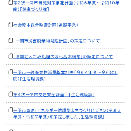
第2次一関市自死対策推進計画（令和6年度～令和10年
度）［健康づくり課］
社会資本総合整備計画（道路事業）
「一関市災害廃棄物処理計画」の策定について
「県南地区ごみ処理広域化基本構想」の策定について
一関市一般廃棄物減量基本計画（令和4年度～令和8年
度）[生活環境課]
第4次一関市交通安全計画 [生活環境課]
一関市資源・エネルギー循環型まちづくりビジョン（令和3
年度～令和7年度）を策定しました［生活環境課］