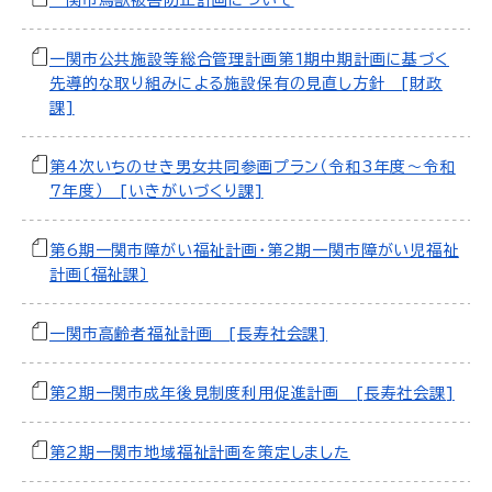
一関市鳥獣被害防止計画について
一関市公共施設等総合管理計画第1期中期計画に基づく
先導的な取り組みによる施設保有の見直し方針 [財政
課]
第4次いちのせき男女共同参画プラン（令和3年度～令和
7年度） [いきがいづくり課]
第6期一関市障がい福祉計画・第2期一関市障がい児福祉
計画〔福祉課〕
一関市高齢者福祉計画 [長寿社会課]
第2期一関市成年後見制度利用促進計画 [長寿社会課]
第2期一関市地域福祉計画を策定しました