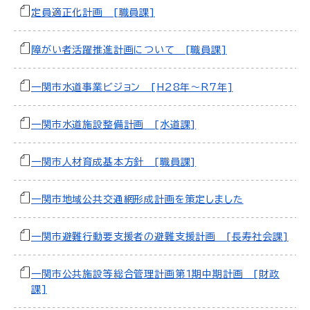
定員適正化計画 [職員課]
障がい者活躍推進計画について [職員課]
一関市水道事業ビジョン [H28年～R7年]
一関市水道施設整備計画 [水道課]
一関市人材育成基本方針 [職員課]
一関市地域公共交通網形成計画を策定しました
一関市避難行動要支援者の避難支援計画 [長寿社会課]
一関市公共施設等総合管理計画第1期中期計画 [財政
課]