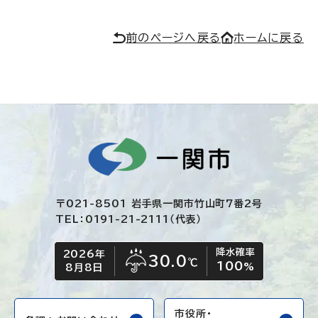
前のページへ戻る
ホームに戻る
〒021-8501 岩手県一関市竹山町7番2号
TEL：0191-21-2111（代表）
降水確率
2026年
今日の日付
今日の天気
30.0
℃
100
雨
%
8月8日
市役所・