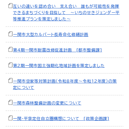
互いの違いを認め合い 支え合い 誰もが可能性を発揮
できるまちづくりを目指して ～いちのせきジェンダー平
等推進プランを策定しました～
一関市大型カルバート長寿命化修繕計画
第4期一関市耐震改修促進計画 [都市整備課]
第2期一関市国土強靭化地域計画を策定しました
一関市空家等対策計画（令和８年度～令和12年度）の策
定について
一関市森林整備計画の変更について
一関・平泉定住自立圏構想について [政策企画課]