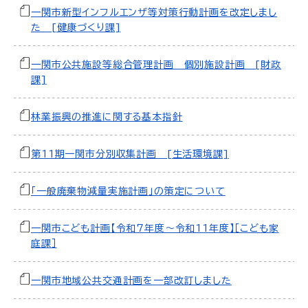
一関市新型インフルエンザ等対策行動計画を改定しまし
た [健康づくり課]
一関市公共施設等総合管理計画 個別施設計画 [財政
課]
林業振興の推進に関する基本指針
第11期一関市分別収集計画 [生活環境課]
「一般廃棄物減量実施計画」の策定について
一関市こども計画【令和7年度～令和11年度】［こども家
庭課］
一関市地域公共交通計画を一部改訂しました