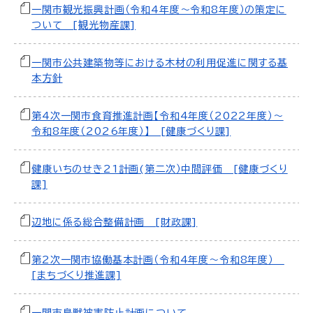
一関市観光振興計画（令和4年度～令和8年度）の策定に
ついて [観光物産課]
一関市公共建築物等における木材の利用促進に関する基
本方針
第4次一関市食育推進計画【令和4年度（2022年度）～
令和8年度（2026年度）】 [健康づくり課]
健康いちのせき21計画(第二次）中間評価 [健康づくり
課]
辺地に係る総合整備計画 [財政課]
第2次一関市協働基本計画（令和4年度～令和8年度）
[まちづくり推進課]