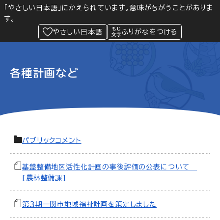
「やさしい日本語」にかえられています。意味がちがうことがありま
す。
防災
Language
閲覧支援
メニュー
緊急情報
やさしい日本語
ふりがなをつける
各種計画など
パブリックコメント
基盤整備地区活性化計画の事後評価の公表について
[農林整備課]
第３期一関市地域福祉計画を策定しました