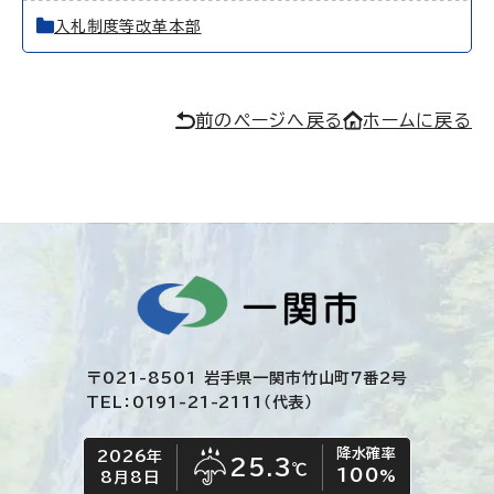
入札制度等改革本部
前のページへ戻る
ホームに戻る
〒021-8501 岩手県一関市竹山町7番2号
TEL：0191-21-2111（代表）
降水確率
2026年
今日の日付
今日の天気
25.3
℃
100
雨
%
8月8日