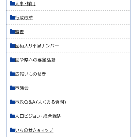
人事・採用
行政改革
監査
図柄入り平泉ナンバー
国や県への要望活動
広報いちのせき
市議会
市政Q&A(よくある質問)
人口ビジョン・総合戦略
いちのせきｅマップ