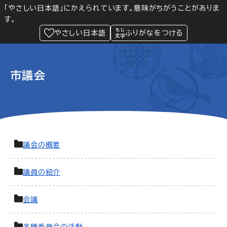
「やさしい日本語」にかえられています。意味がちがうことがありま
す。
防災
Language
閲覧支援
メニュー
緊急情報
やさしい日本語
ふりがなをつける
市議会
議会の概要
議員の紹介
会議