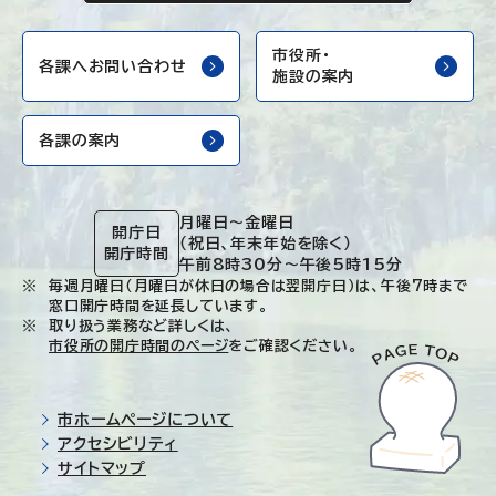
市役所・
各課へお問い合わせ
施設の案内
各課の案内
月曜日～金曜日
開庁日
（祝日、年末年始を除く）
開庁時間
午前8時30分～午後5時15分
毎週月曜日（月曜日が休日の場合は翌開庁日）は、午後7時まで
窓口開庁時間を延長しています。
取り扱う業務など詳しくは、
市役所の開庁時間のページ
をご確認ください。
市ホームページについて
アクセシビリティ
サイトマップ