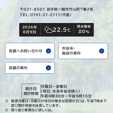
〒021-8501 岩手県一関市竹山町7番2号
TEL：0191-21-2111（代表）
降水確率
2026年
今日の日付
今日の天気
22.5
℃
80
晴れ時々くもり
%
8月9日
市役所・
各課へお問い合わせ
施設の案内
各課の案内
月曜日～金曜日
開庁日
（祝日、年末年始を除く）
開庁時間
午前8時30分～午後5時15分
毎週月曜日（月曜日が休日の場合は翌開庁日）は、午後7時まで
窓口開庁時間を延長しています。
取り扱う業務など詳しくは、