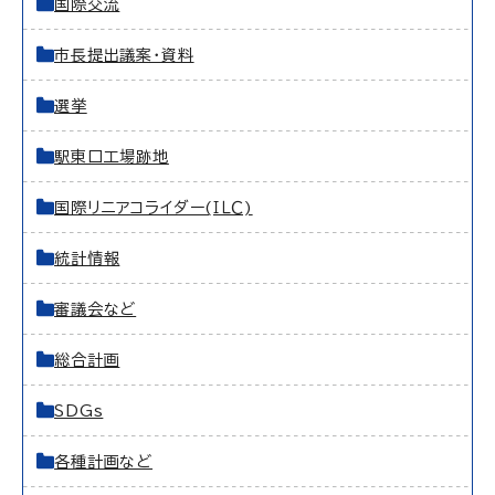
国際交流
市長提出議案・資料
選挙
駅東口工場跡地
国際リニアコライダー(ＩＬＣ)
統計情報
審議会など
総合計画
SDGs
各種計画など