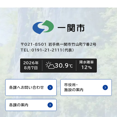
〒021-8501 岩手県一関市竹山町7番2号
TEL：0191-21-2111（代表）
降水確率
2026年
今日の日付
今日の天気
30.9
℃
12
晴れ時々くもり
%
8月7日
市役所・
各課へお問い合わせ
施設の案内
各課の案内