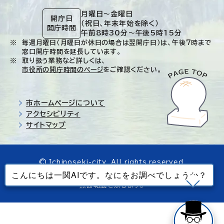
月曜日～金曜日
開庁日
（祝日、年末年始を除く）
開庁時間
午前8時30分～午後5時15分
毎週月曜日（月曜日が休日の場合は翌開庁日）は、午後7時まで
窓口開庁時間を延長しています。
取り扱う業務など詳しくは、
市役所の開庁時間のページ
をご確認ください。
市ホームページについて
アクセシビリティ
サイトマップ
© Ichinoseki-city. All rights reserved.
当ホームページで使用しているすべてのデータの
無断転載を禁じます。