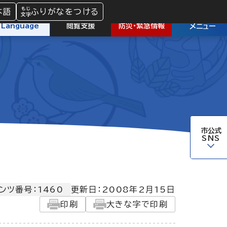
本語
ふりがなをつける
防災
・
緊急情報
Language
閲覧支援
メニュー
市公式
SNS
ンツ番号：1460
更新日：
2008年2月15日
印刷
大きな字で印刷