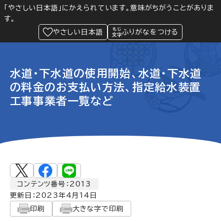
「やさしい日本語」にかえられています。意味がちがうことがありま
す。
防災
Language
閲覧支援
メニュー
緊急情報
やさしい日本語
ふりがなをつける
水道・下水道の使用開始、水道・下水道
の料金のお支払い方法、指定給水装置
工事事業者一覧など
コンテンツ番号：2013
更新日：
2023年4月14日
印刷
大きな字で印刷