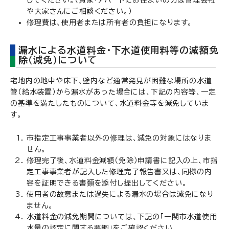
してください。（貸家・アパートにお住まいの方は管理会社
や大家さんにご相談ください。）
修理費は、使用者または所有者の負担になります。
漏水による水道料金・下水道使用料等の減額免
除（減免）について
宅地内の地中や床下、壁内など通常発見が困難な場所の水道
管（給水装置）から漏水があった場合には、下記の内容等、一定
の基準を満たしたものについて、水道料金等を減免していま
す。
市指定工事事業者以外の修理は、減免の対象にはなりま
せん。
修理完了後、水道料金減額（免除）申請書に記入の上、市指
定工事事業者が記入した修理完了報告書又は、同様の内
容を証明できる書類を添付し提出してください。
使用者の故意または過失による漏水の場合は減免になり
ません。
水道料金の減免期間については、下記の「一関市水道使用
水量の認定に関する要綱」をご確認ください。