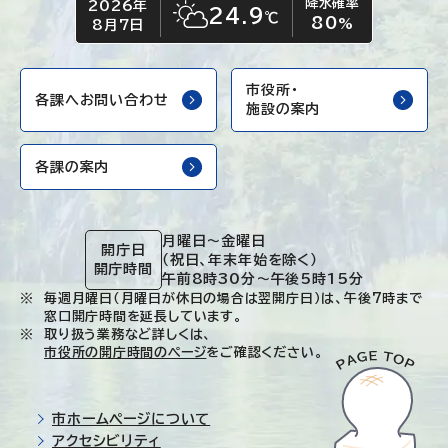
降水確率
2026年
今日の日付
今日の天気
24.9
℃
80
晴れ時々くもり
%
8月7日
市役所・
各課へお問い合わせ
施設の案内
各課の案内
月曜日～金曜日
開庁日
（祝日、年末年始を除く）
開庁時間
午前8時30分～午後5時15分
毎週月曜日（月曜日が休日の場合は翌開庁日）は、午後7時まで
窓口開庁時間を延長しています。
取り扱う業務など詳しくは、
市役所の開庁時間のページ
をご確認ください。
市ホームページについて
アクセシビリティ