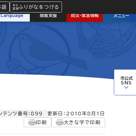
本語
ふりがなをつける
防災
・
緊急情報
Language
閲覧支援
メニュー
市公式
SNS
ンテンツ番号：899
更新日：
2018年8月1日
印刷
大きな字で印刷