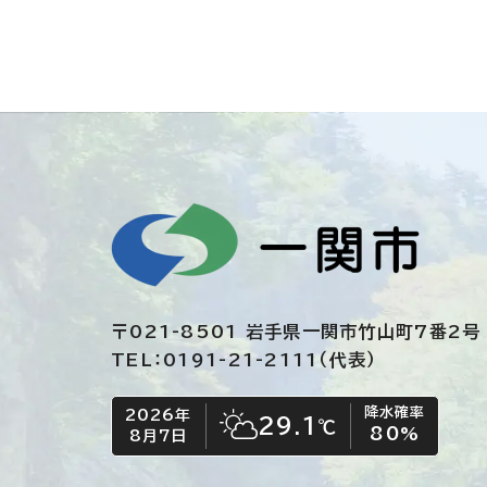
〒021-8501 岩手県一関市竹山町7番2号
TEL：0191-21-2111（代表）
降水確率
2026年
今日の日付
今日の天気
29.1
℃
80
%
8月7日
晴れ時々くもり