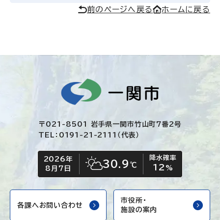
前のページへ戻る
ホームに戻る
〒021-8501 岩手県一関市竹山町7番2号
TEL：0191-21-2111（代表）
降水確率
2026年
今日の日付
今日の天気
30.9
℃
12
晴れ時々くもり
%
8月7日
市役所・
各課へお問い合わせ
施設の案内