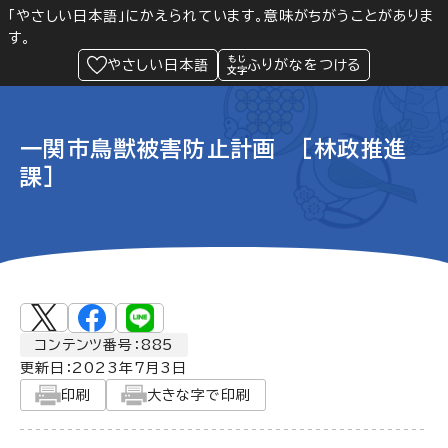
「やさしい日本語」にかえられています。意味がちがうことがありま
す。
防災
Language
閲覧支援
メニュー
緊急情報
やさしい日本語
ふりがなをつける
一関市鳥獣被害防止計画 [林政推進
課]
コンテンツ番号：885
更新日：
2023年7月3日
印刷
大きな字で印刷