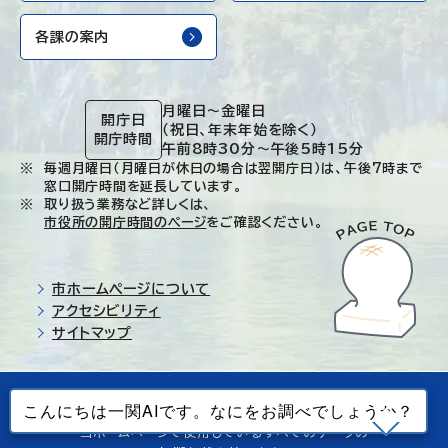
各課の案内
月曜日～金曜日
開庁日
（祝日、年末年始を除く）
開庁時間
午前8時30分～午後5時15分
毎週月曜日（月曜日が休日の場合は翌開庁日）は、午後7時まで
窓口開庁時間を延長しています。
取り扱う業務など詳しくは、
市役所の開庁時間のページ
をご確認ください。
市ホームページについて
アクセシビリティ
サイトマップ
© Ichinoseki-city. All rights reserved.
当ホームページで使用しているすべてのデータの