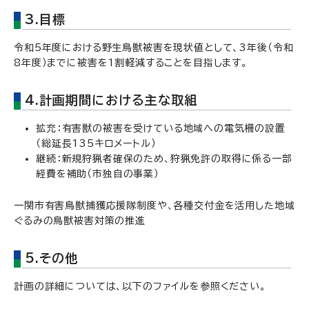
3.目標
令和5年度における野生鳥獣被害を現状値として、3年後（令和
8年度）までに被害を1割軽減することを目指します。
4.計画期間における主な取組
拡充：有害獣の被害を受けている地域への電気柵の設置
（総延長135キロメートル）
継続：新規狩猟者確保のため、狩猟免許の取得に係る一部
経費を補助（市独自の事業）
一関市有害鳥獣捕獲応援隊制度や、各種交付金を活用した地域
ぐるみの鳥獣被害対策の推進
5.その他
計画の詳細については、以下のファイルを参照ください。