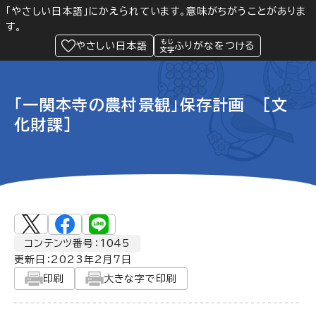
「やさしい日本語」にかえられています。意味がちがうことがありま
す。
防災
Language
閲覧支援
メニュー
緊急情報
やさしい日本語
ふりがなをつける
「一関本寺の農村景観」保存計画 [文
化財課]
コンテンツ番号：1045
更新日：
2023年2月7日
印刷
大きな字で印刷