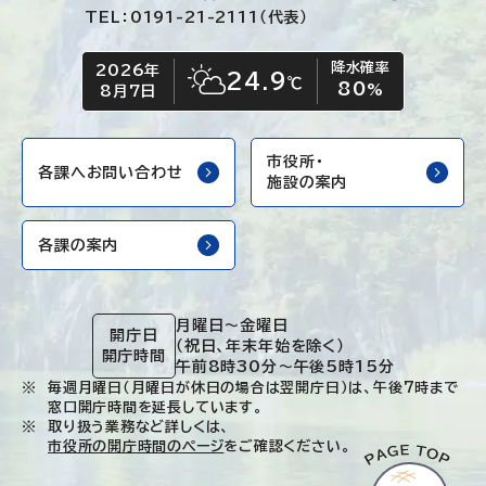
TEL：0191-21-2111（代表）
降水確率
2026年
今日の日付
今日の天気
24.9
℃
80
晴れ時々くもり
%
8月7日
市役所・
各課へお問い合わせ
施設の案内
各課の案内
月曜日～金曜日
開庁日
（祝日、年末年始を除く）
開庁時間
午前8時30分～午後5時15分
毎週月曜日（月曜日が休日の場合は翌開庁日）は、午後7時まで
窓口開庁時間を延長しています。
取り扱う業務など詳しくは、
市役所の開庁時間のページ
をご確認ください。