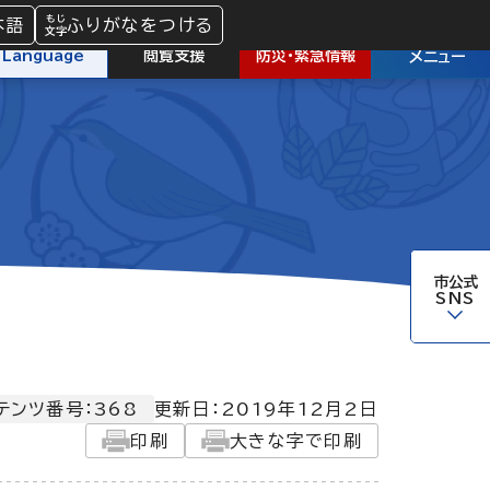
本語
ふりがなをつける
防災
・
緊急情報
Language
閲覧支援
メニュー
市公式
SNS
テンツ番号：368
更新日：
2019年12月2日
印刷
大きな字で印刷