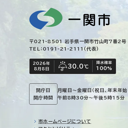
〒021-8501 岩手県一関市竹山町7番2号
TEL：0191-21-2111（代表）
降水確率
2026年
今日の日付
今日の天気
30.0
℃
100
%
8月8日
雨
開庁日
月曜日～金曜日
（祝日、年末年始
開庁時間
午前8時30分～午後5時15分
市ホームページについて