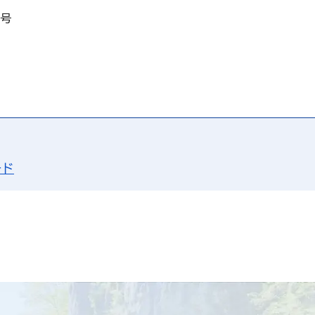
2号
ード