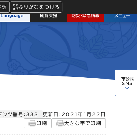
本語
ふりがなをつける
防災
・
緊急情報
Language
閲覧支援
メニュー
市公式
SNS
テンツ番号：333
更新日：
2021年1月22日
印刷
大きな字で印刷