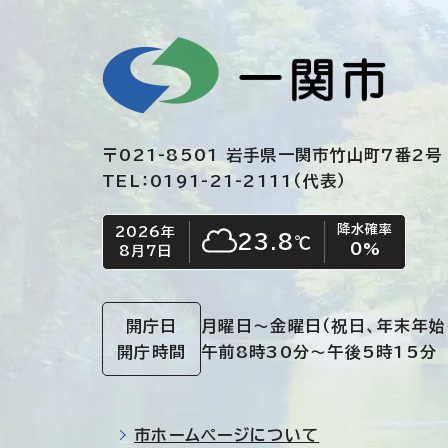
〒021-8501 岩手県一関市竹山町7番2号
TEL：0191-21-2111（代表）
降水確率
2026年
今日の日付
今日の天気
23.8
℃
0
%
8月7日
くもり
開庁日
月曜日～金曜日
（祝日、年末年始
開庁時間
午前8時30分～午後5時15分
市ホームページについて