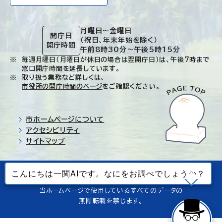
月曜日～金曜日
開庁日
（祝日、年末年始を除く）
開庁時間
午前8時30分～午後5時15分
毎週月曜日（月曜日が休日の場合は翌開庁日）は、午後7時まで
窓口開庁時間を延長しています。
取り扱う業務など詳しくは、
市役所の開庁時間のページ
をご確認ください。
市ホームページについて
アクセシビリティ
サイトマップ
© Ichinoseki-city. All rights reserved.
当ホームページで使用しているすべてのデータの
無断転載を禁じます。