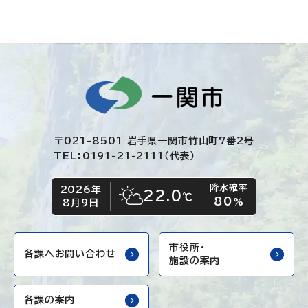
〒021-8501 岩手県一関市竹山町7番2号
TEL：0191-21-2111（代表）
降水確率
2026年
今日の日付
今日の天気
22.0
℃
80
晴れ時々くもり
%
8月9日
市役所・
各課へお問い合わせ
施設の案内
各課の案内