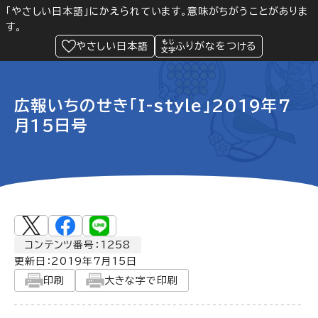
「やさしい日本語」にかえられています。意味がちがうことがありま
す。
防災
Language
閲覧支援
メニュー
緊急情報
やさしい日本語
ふりがなをつける
広報いちのせき「I-style」2019年7
月15日号
コンテンツ番号：1258
更新日：
2019年7月15日
印刷
大きな字で印刷