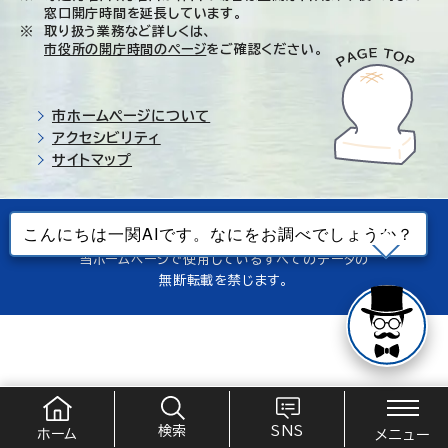
窓口開庁時間を延長しています。
取り扱う業務など詳しくは、
市役所の開庁時間のページ
をご確認ください。
市ホームページについて
アクセシビリティ
サイトマップ
© Ichinoseki-city. All rights reserved.
当ホームページで使用しているすべてのデータの
無断転載を禁じます。
検索
SNS
ホーム
メニュー