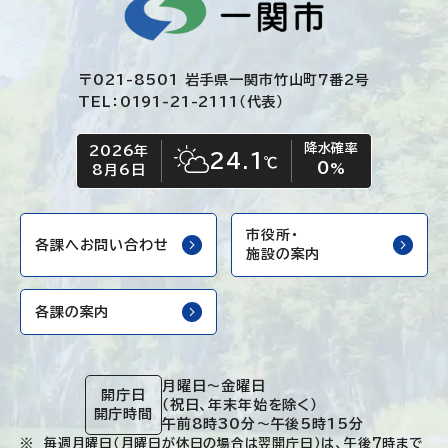
〒021-8501 岩手県一関市竹山町7番2号
TEL：0191-21-2111（代表）
降水確率
2026年
今日の日付
今日の天気
24.1
℃
0
晴れ時々くもり
%
8月6日
市役所・
各課へお問い合わせ
施設の案内
各課の案内
月曜日～金曜日
開庁日
（祝日、年末年始を除く）
開庁時間
午前8時30分～午後5時15分
毎週月曜日（月曜日が休日の場合は翌開庁日）は、午後7時まで