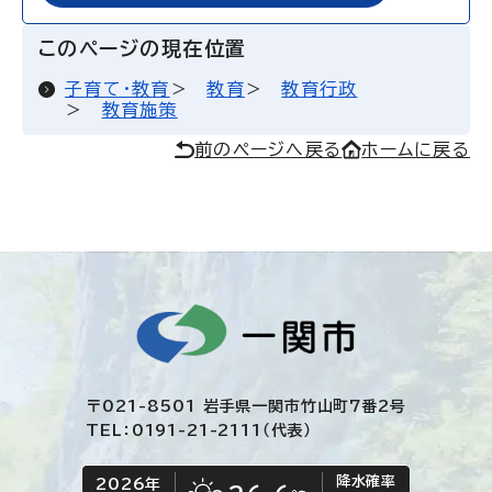
このページの現在位置
子育て・教育
教育
教育行政
教育施策
前のページへ戻る
ホームに戻る
〒021-8501 岩手県一関市竹山町7番2号
TEL：0191-21-2111（代表）
降水確率
2026年
今日の日付
今日の天気