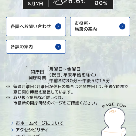
26.6
℃
80
晴れ時々くもり
%
8月7日
市役所・
各課へお問い合わせ
施設の案内
各課の案内
月曜日～金曜日
開庁日
（祝日、年末年始を除く）
開庁時間
午前8時30分～午後5時15分
毎週月曜日（月曜日が休日の場合は翌開庁日）は、午後7時まで
窓口開庁時間を延長しています。
取り扱う業務など詳しくは、
市役所の開庁時間のページ
をご確認ください。
市ホームページについて
アクセシビリティ