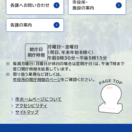
市役所・
各課へお問い合わせ
施設の案内
各課の案内
月曜日～金曜日
開庁日
（祝日、年末年始を除く）
開庁時間
午前8時30分～午後5時15分
毎週月曜日（月曜日が休日の場合は翌開庁日）は、午後7時まで
窓口開庁時間を延長しています。
取り扱う業務など詳しくは、
市役所の開庁時間のページ
をご確認ください。
市ホームページについて
アクセシビリティ
サイトマップ