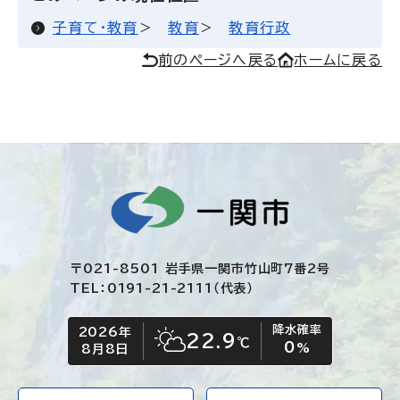
子育て・教育
教育
教育行政
前のページへ戻る
ホームに戻る
〒021-8501 岩手県一関市竹山町7番2号
TEL：0191-21-2111（代表）
降水確率
2026年
今日の日付
今日の天気
22.9
℃
0
晴れ時々くもり
%
8月8日