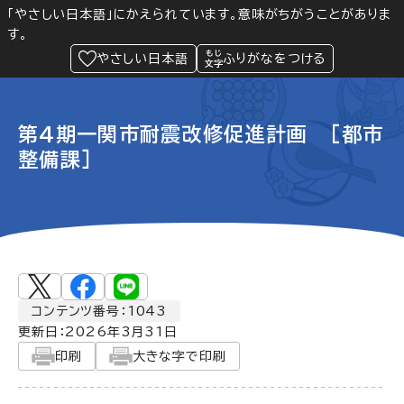
「やさしい日本語」にかえられています。意味がちがうことがありま
す。
防災
Language
閲覧支援
メニュー
緊急情報
やさしい日本語
ふりがなをつける
第4期一関市耐震改修促進計画 [都市
整備課]
コンテンツ番号：1043
更新日：
2026年3月31日
印刷
大きな字で印刷