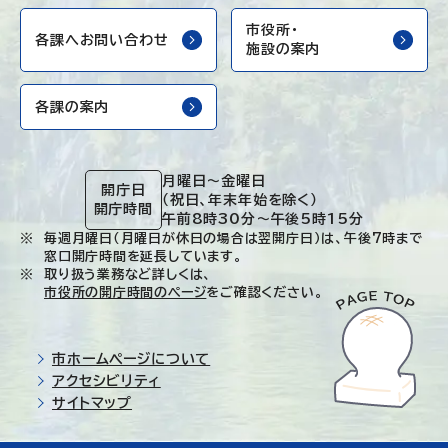
市役所・
各課へお問い合わせ
施設の案内
各課の案内
月曜日～金曜日
開庁日
（祝日、年末年始を除く）
開庁時間
午前8時30分～午後5時15分
毎週月曜日（月曜日が休日の場合は翌開庁日）は、午後7時まで
窓口開庁時間を延長しています。
取り扱う業務など詳しくは、
市役所の開庁時間のページ
をご確認ください。
市ホームページについて
アクセシビリティ
サイトマップ