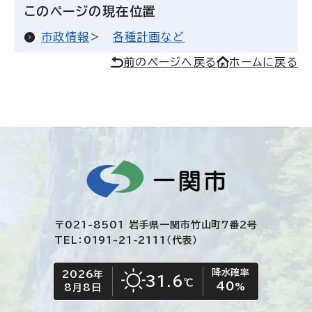
このページの現在位置
市政情報
各種計画など
前のページへ戻る
ホームに戻る
〒021-8501 岩手県一関市竹山町7番2号
TEL：0191-21-2111（代表）
降水確率
2026年
今日の日付
今日の天気
31.6
℃
40
晴れ
%
8月8日