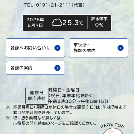
TEL：0191-21-2111（代表）
降水確率
2026年
今日の日付
今日の天気
25.3
℃
0
くもり
%
8月7日
市役所・
各課へお問い合わせ
施設の案内
各課の案内
月曜日～金曜日
開庁日
（祝日、年末年始を除く）
開庁時間
午前8時30分～午後5時15分
毎週月曜日（月曜日が休日の場合は翌開庁日）は、午後7時まで
窓口開庁時間を延長しています。
取り扱う業務など詳しくは、
市役所の開庁時間のページ
をご確認ください。