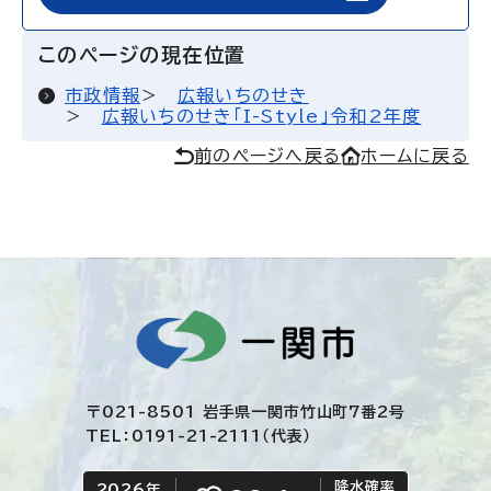
このページの現在位置
市政情報
広報いちのせき
広報いちのせき「I-Style」令和2年度
前のページへ戻る
ホームに戻る
〒021-8501 岩手県一関市竹山町7番2号
TEL：0191-21-2111（代表）
降水確率
2026年
今日の日付
今日の天気