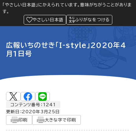
「やさしい日本語」にかえられています。意味がちがうことがありま
す。
防災
Language
閲覧支援
メニュー
緊急情報
やさしい日本語
ふりがなをつける
広報いちのせき「I-style」2020年4
月1日号
コンテンツ番号：1241
更新日：
2020年3月25日
印刷
大きな字で印刷