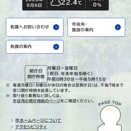
22.4
℃
0
くもり
%
8月6日
市役所・
各課へお問い合わせ
施設の案内
各課の案内
月曜日～金曜日
開庁日
（祝日、年末年始を除く）
開庁時間
午前8時30分～午後5時15分
毎週月曜日（月曜日が休日の場合は翌開庁日）は、午後7時まで
窓口開庁時間を延長しています。
取り扱う業務など詳しくは、
市役所の開庁時間のページ
をご確認ください。
市ホームページについて
アクセシビリティ