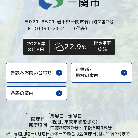
〒021-8501 岩手県一関市竹山町7番2号
TEL：0191-21-2111（代表）
降水確率
2026年
今日の日付
今日の天気
22.9
℃
0
晴れ時々くもり
%
8月8日
市役所・
各課へお問い合わせ
施設の案内
各課の案内
月曜日～金曜日
開庁日
（祝日、年末年始を除く）
開庁時間
午前8時30分～午後5時15分
毎週月曜日（月曜日が休日の場合は翌開庁日）は、午後7時まで