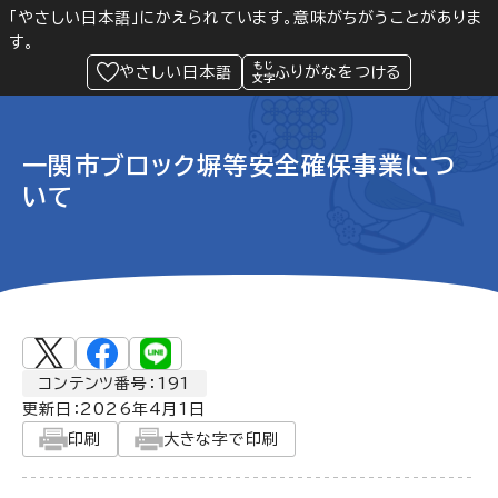
「やさしい日本語」にかえられています。意味がちがうことがありま
す。
防災
Language
閲覧支援
メニュー
緊急情報
やさしい日本語
ふりがなをつける
一関市ブロック塀等安全確保事業につ
いて
コンテンツ番号：191
更新日：
2026年4月1日
印刷
大きな字で印刷