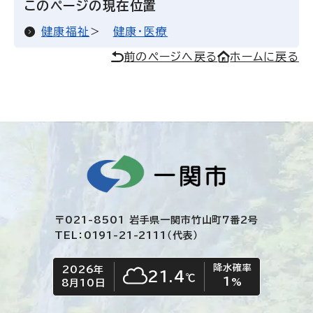
このページの現在位置
健康福祉
健康・医療
前のページへ戻る
ホームに戻る
〒021-8501 岩手県一関市竹山町7番2号
TEL：0191-21-2111（代表）
降水確率
2026年
今日の日付
今日の天気
21.4
℃
1
くもり
%
8月10日