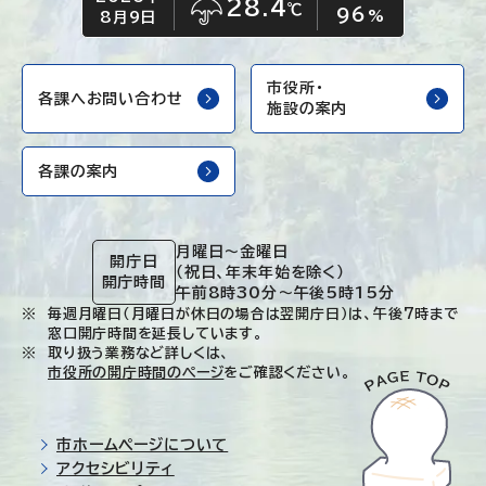
28.4
℃
96
雨
%
8月9日
市役所・
各課へお問い合わせ
施設の案内
各課の案内
月曜日～金曜日
開庁日
（祝日、年末年始を除く）
開庁時間
午前8時30分～午後5時15分
毎週月曜日（月曜日が休日の場合は翌開庁日）は、午後7時まで
窓口開庁時間を延長しています。
取り扱う業務など詳しくは、
市役所の開庁時間のページ
をご確認ください。
市ホームページについて
アクセシビリティ