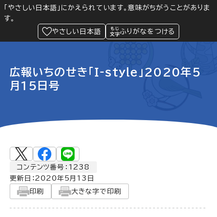
「やさしい日本語」にかえられています。意味がちがうことがありま
す。
防災
Language
閲覧支援
メニュー
緊急情報
やさしい日本語
ふりがなをつける
広報いちのせき「I-style」2020年5
月15日号
コンテンツ番号：1238
更新日：
2020年5月13日
印刷
大きな字で印刷