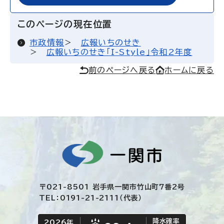
このページの現在位置
市政情報
広報いちのせき
広報いちのせき「I-Style」令和2年度
前のページへ戻る
ホームに戻る
〒021-8501 岩手県一関市竹山町7番2号
TEL：0191-21-2111（代表）
降水確率
2026年
今日の日付
今日の天気