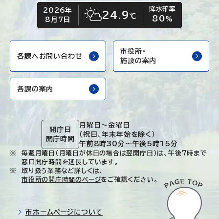
降水確率
2026年
今日の日付
今日の天気
24.9
℃
80
晴れ時々くもり
%
8月7日
市役所・
各課へお問い合わせ
施設の案内
各課の案内
月曜日～金曜日
開庁日
（祝日、年末年始を除く）
開庁時間
午前8時30分～午後5時15分
毎週月曜日（月曜日が休日の場合は翌開庁日）は、午後7時まで
窓口開庁時間を延長しています。
取り扱う業務など詳しくは、
市役所の開庁時間のページ
をご確認ください。
市ホームページについて