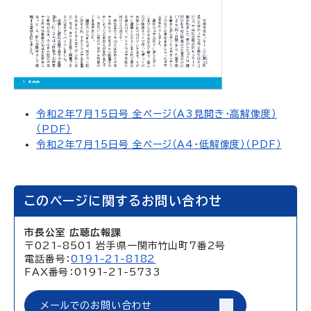
令和2年7月15日号 全ページ（A3見開き・高解像度）
（PDF）
令和2年7月15日号 全ページ（A4・低解像度）（PDF）
このページに関するお問い合わせ
市長公室 広聴広報課
〒021-8501 岩手県一関市竹山町7番2号
電話番号：
0191-21-8182
FAX番号：0191-21-5733
メールでのお問い合わせ