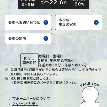
2026年
今日の日付
今日の天気
22.6
℃
80
晴れ時々くもり
%
8月8日
市役所・
各課へお問い合わせ
施設の案内
各課の案内
月曜日～金曜日
開庁日
（祝日、年末年始を除く）
開庁時間
午前8時30分～午後5時15分
毎週月曜日（月曜日が休日の場合は翌開庁日）は、午後7時まで
窓口開庁時間を延長しています。
取り扱う業務など詳しくは、
市役所の開庁時間のページ
をご確認ください。
市ホームページについて
アクセシビリティ